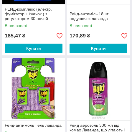
РЕЙД-комплекс (електр.
фумігатор + їжачок.) з
Рейд-антиміль 18шт
регулятором 30 ночей
подушечек лаванда
В наявності
В наявності
185,47
170,89
₴
₴
Купити
Купити
Рейд-антимоль Гель лаванда
Рейд аерозоль 300 мл від
комах Лаванда, що літають і