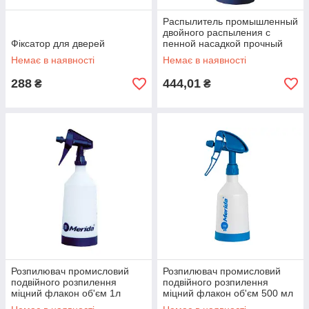
Распылитель промышленный
двойного распыления с
Фіксатор для дверей
пенной насадкой прочный
флакон объем 1л
Немає в наявності
Немає в наявності
288
444,01
₴
₴
Розпилювач промисловий
Розпилювач промисловий
подвійного розпилення
подвійного розпилення
міцний флакон об'єм 1л
міцний флакон об'єм 500 мл
Kwazar
синій Kwazar