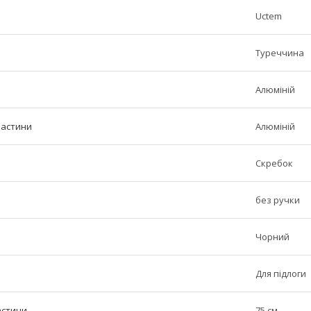
Uctem
Туреччина
Алюміній
частини
Алюміній
Скребок
без ручки
Чорний
Для підлоги
астини
75 см