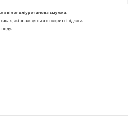
ьна
пінополіуретанова
смужка.
тиках, які знаходяться в покритті підлоги.
 воду.