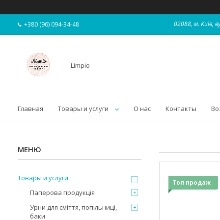
02088, м. Київ,
+380 (96) 094-34-48
Limpio
Главная
Товары и услуги
О нас
Контакты
Во
Товары и услуги
Топ продаж
Паперова продукція
Урни для сміття, попільниці,
баки