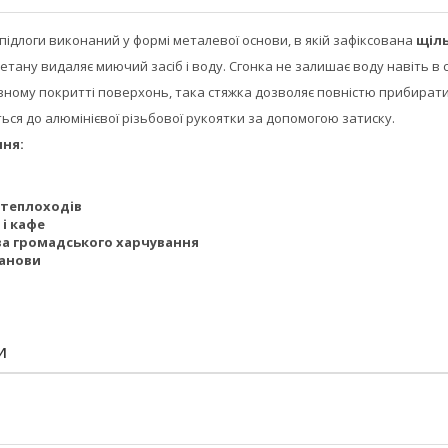
я підлоги виконаний у формі металевої основи, в якій зафіксована
щіл
етану видаляє миючий засіб і воду. Сгонка не залишає воду навіть в с
івному покритті поверхонь, така стяжка дозволяє повністю прибирати
ься до алюмінієвої різьбової рукоятки за допомогою затиску.
ння:
і теплоходів
 і кафе
а громадського харчування
танови
И