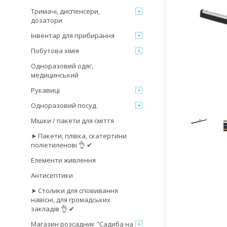
Тримачі, диспенсери,
дозатори
Інвентар для прибирання
Побутова хімія
Одноразовий одяг,
медицинський
Рукавиці
Одноразовий посуд
Мішки / пакети для сміття
➤ Пакети, плівка, скатертини
поліетиленові 👌 ✔
Елементи живлення
Антисептики
➤ Столики для сповивання
навісні, для громадських
закладів 👌 ✔
Магазин розсадник "Садиба на