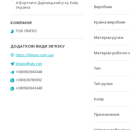
4 (Бортничі Дарницький р-н), Київ,
Виробник
Україна
Країна виробник
ТОВ ЛІМПІО
Матеріал ручки
Матеріал робочої 
https://limpio.com.ua/
limpio@ukr.net
Тип
+380960943448
+380638780992
Тип ручки
+380960943448
Колір
Призначення
Ширина робочої ч