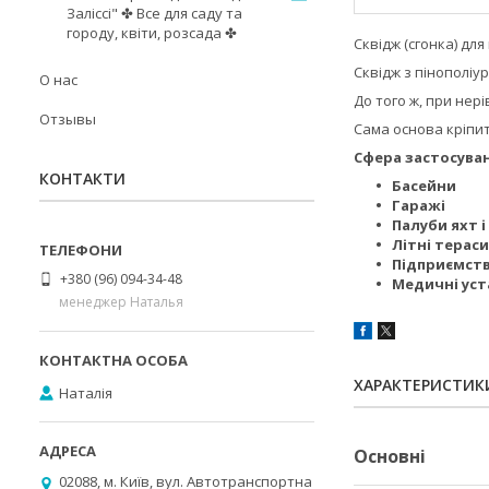
Заліссі" ✤ Все для саду та
городу, квіти, розсада ✤
Сквідж (сгонка) дл
Сквідж з пінополіур
О нас
До того ж, при нер
Отзывы
Сама основа кріпит
Сфера застосува
КОНТАКТИ
Басейни
Гаражі
Палуби яхт 
Літні тераси
Підприємств
+380 (96) 094-34-48
Медичні ус
менеджер Наталья
ХАРАКТЕРИСТИК
Наталія
Основні
02088, м. Київ, вул. Автотранспортна