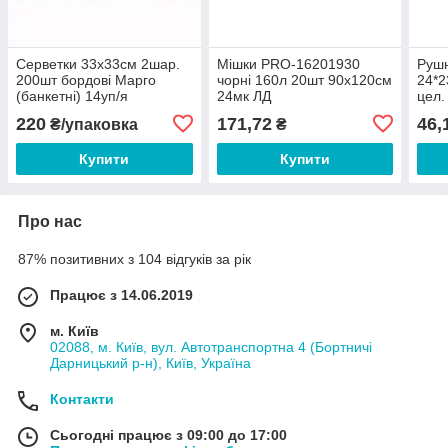
Серветки 33х33см 2шар.
Мішки PRO-16201930
Рушн
200шт бордові Марго
чорні 160л 20шт 90х120см
24*2
(банкетні) 14уп/я
24мк ЛД
цел.
220
171,72
46,
₴/упаковка
₴
Купити
Купити
Про нас
87% позитивних з 104 відгуків за рік
Працює з 14.06.2019
м. Київ
02088, м. Київ, вул. Автотранспортна 4 (Бортничі
Дарницький р-н), Київ, Україна
Контакти
Сьогодні працює з 09:00 до 17:00