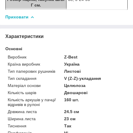
Г см.
Приховати
Характеристики
Основні
Виробник
Z-Best
Країна виробник
Україна
Тип паперових рушників
Листові
Тип складання
V (Z-Z)-укладання
Матеріал основи
Целюлоза
Кількість шарів
Двошарові
Кількість аркушів у пачці/
160 шт.
відривів в рулоні
Довжина листа
24.5 см
Ширина листа
23 см
Тиснення
Так
Перфорація
Ні