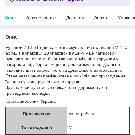
Опис
Характеристики
Доставка
Оплата
Умови п
Опис
Рушники Z-BEST одноразові в аркушах, тип складання V, 160
аркушів в упаковці, 20 упаковок в ящику – це паперовий
рушник з тисненням, білого кольору, міцний та зручний у
використанні, зберігає міцність у вологому стані, ідеально
підходить для професійного та домашнього використання.
Стане незамінним помічником на кухні під час приготування
їжі, для сушіння рук, овочів та фруктів.
Зручно користуватись в офісах, на підприємствах, в
громадських закладах.
Країна виробник: Україна
Призначення
за потребою
Тип складання
V