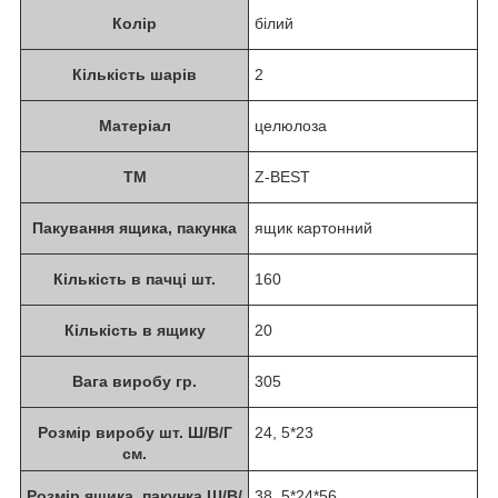
Колір
білий
Кількість шарів
2
Матеріал
целюлоза
ТМ
Z-BEST
Пакування ящика, пакунка
ящик картонний
Кількість в пачці шт.
160
Кількість в ящику
20
Вага виробу гр.
305
Розмір виробу шт. Ш/В/Г
24, 5*23
см.
Розмір ящика, пакунка Ш/В/
38, 5*24*56