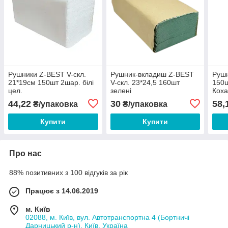
Рушники Z-BEST V-скл.
Рушник-вкладиш Z-BEST
Рушн
21*19см 150шт 2шар. білі
V-скл. 23*24,5 160шт
150ш
цел.
зелені
Коха
44,22
30
58,
₴/упаковка
₴/упаковка
Купити
Купити
Про нас
88% позитивних з 100 відгуків за рік
Працює з 14.06.2019
м. Київ
02088, м. Київ, вул. Автотранспортна 4 (Бортничі
Дарницький р-н), Київ, Україна