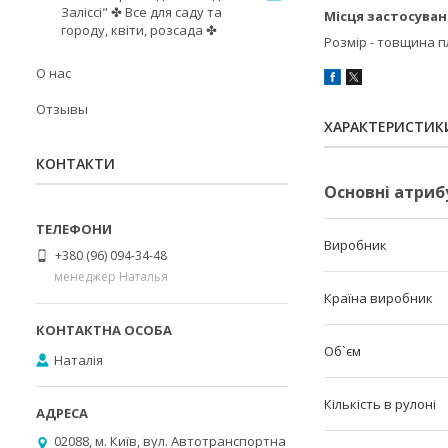
Заліссі" ✤ Все для саду та
Місця застосува
городу, квіти, розсада ✤
Розмір - товщина пл
О нас
Отзывы
ХАРАКТЕРИСТИК
КОНТАКТИ
Основні атриб
Виробник
+380 (96) 094-34-48
менеджер Наталья
Країна виробник
Об`єм
Наталія
Кількість в рулоні
02088, м. Київ, вул. Автотранспортна