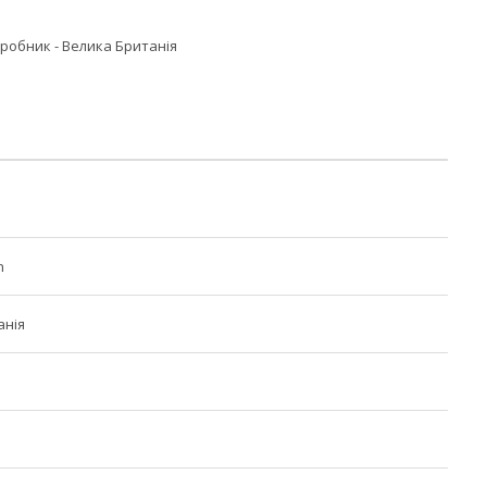
-виробник - Велика Британія
n
анія