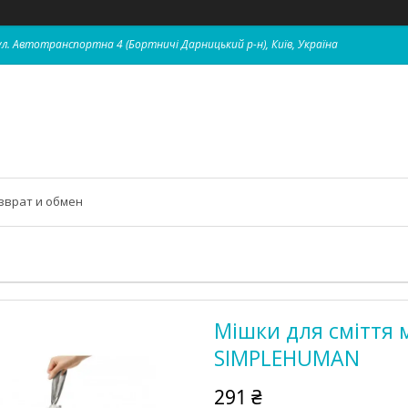
 вул. Автотранспортна 4 (Бортничі Дарницький р-н), Київ, Україна
зврат и обмен
Мішки для сміття м
SIMPLEHUMAN
291 ₴