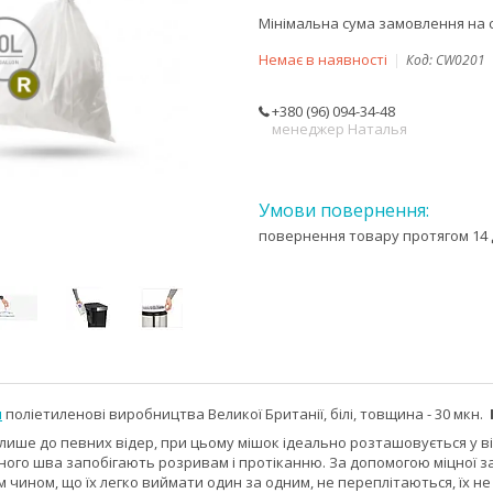
Мінімальна сума замовлення на с
Немає в наявності
Код:
CW0201
+380 (96) 094-34-48
менеджер Наталья
повернення товару протягом 14 
я
поліетиленові виробництва Великої Британії, білі, товщина - 30 мкн.
 лише до певних відер, при цьому мішок ідеально розташовується у від
ного шва запобігають розривам і протіканню. За допомогою міцної за
 чином, що їх легко виймати один за одним, не переплітаються, їх не 