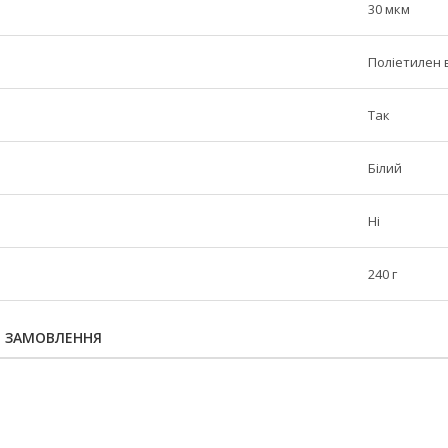
30 мкм
Поліетилен в
Так
Білий
Ні
240 г
Я ЗАМОВЛЕННЯ