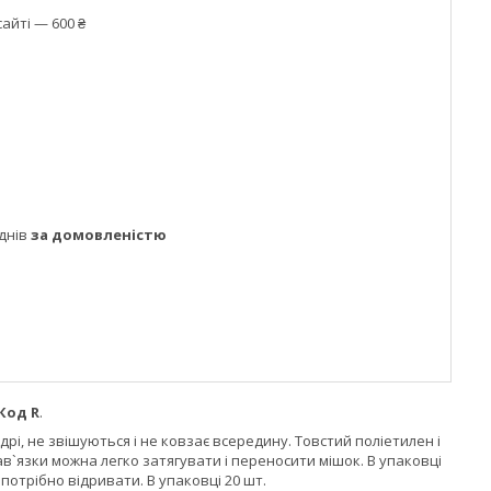
айті — 600 ₴
днів
за домовленістю
Код R
.
рі, не звішуються і не ковзає всередину. Товстий поліетилен і
в`язки можна легко затягувати і переносити мішок. В упаковці
потрібно відривати. В упаковці 20 шт.