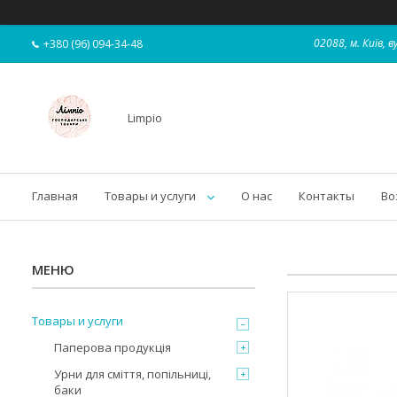
02088, м. Київ,
+380 (96) 094-34-48
Limpio
Главная
Товары и услуги
О нас
Контакты
Во
Товары и услуги
Паперова продукція
Урни для сміття, попільниці,
баки