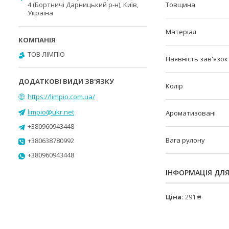
4 (Бортничі Дарницький р-н), Київ,
Товщина
Україна
Матеріал
ТОВ ЛІМПІО
Наявність зав'язок
Колір
https://limpio.com.ua/
limpio@ukr.net
Ароматизовані
+380960943448
Вага рулону
+380638780992
+380960943448
ІНФОРМАЦІЯ ДЛ
Ціна:
291 ₴