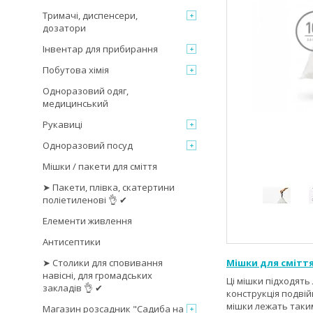
Тримачі, диспенсери,
дозатори
Інвентар для прибирання
Побутова хімія
Одноразовий одяг,
медицинський
Рукавиці
Одноразовий посуд
Мішки / пакети для сміття
➤ Пакети, плівка, скатертини
поліетиленові 👌 ✔
Елементи живлення
Антисептики
➤ Столики для сповивання
Мішки для смітт
навісні, для громадських
Ці мішки підходять
закладів 👌 ✔
конструкція подвій
мішки лежать таким
Магазин розсадник "Садиба на