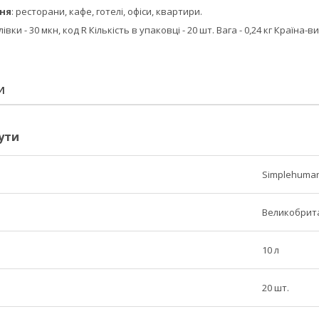
ння
: ресторани, кафе, готелі, офіси, квартири.
івки - 30 мкн, код R Кількість в упаковці - 20 шт. Вага - 0,24 кг Країна
И
ути
Simplehuma
Великобрит
10 л
20 шт.