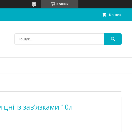
Кошик
Кошик
іцні із зав'язками 10л