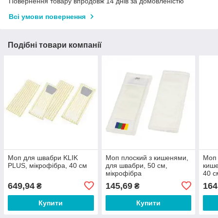
Повернення товару впродовж 14 днів за домовленістю
Всі умови повернення
Подібні товари компанії
Моп для швабри KLIK
Моп плоский з кишенями,
Моп 
PLUS, мікрофібра, 40 см
для швабри, 50 см,
кише
мікрофібра
40 с
649,94
145,69
164
₴
₴
Купити
Купити