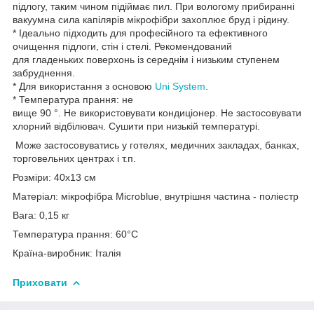
підлогу, таким чином підіймає пил. При вологому прибиранні
вакуумна сила капілярів мікрофібри захоплює бруд і рідину.
* Ідеально підходить для професійного та ефективного
очищення підлоги, стін і стелі. Рекомендований
для гладеньких поверхонь із середнім і низьким ступенем
забруднення.
* Для використання з основою
Uni System
.
* Температура прання: не
вище 90 °. Не використовувати кондиціонер. Не застосовувати
хлорний відбілювач. Сушити при низькій температурі.
Може застосовуватись у готелях, медичних закладах, банках,
торговельних центрах і т.п.
Розміри: 40х13 см
Матеріал: мікрофібра Microblue, внутрішня частина - поліестр
Вага: 0,15 кг
Температура прання: 60°С
Країна-виробник: Італія
Приховати