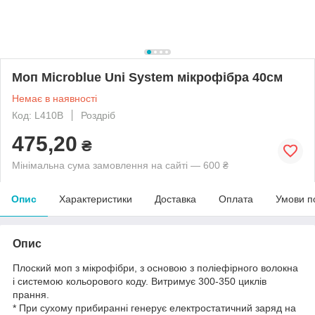
Моп Microblue Uni System мікрофібра 40см
Немає в наявності
Код: L410B
Роздріб
475,20
₴
Мінімальна сума замовлення на сайті — 600 ₴
Опис
Характеристики
Доставка
Оплата
Умови п
Опис
Плоский моп з мікрофібри, з основою з поліефірного волокна
і системою кольорового коду. Витримує 300-350 циклів
прання.
* При сухому прибиранні генерує електростатичний заряд на