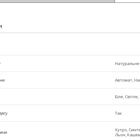
И
у
Натуральне
ини
Автомат, На
Біле, Світле
дягу
Так
Хутро, Синте
нини
Льон, Кашем