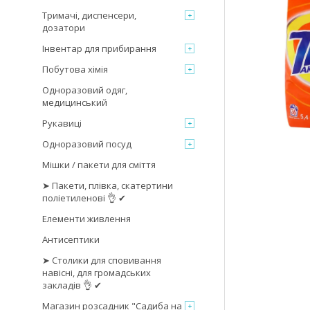
Тримачі, диспенсери,
дозатори
Інвентар для прибирання
Побутова хімія
Одноразовий одяг,
медицинський
Рукавиці
Одноразовий посуд
Мішки / пакети для сміття
➤ Пакети, плівка, скатертини
поліетиленові 👌 ✔
Елементи живлення
Антисептики
➤ Столики для сповивання
навісні, для громадських
закладів 👌 ✔
Магазин розсадник "Садиба на