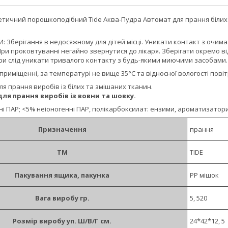
етичний порошкоподібний Tide Аква-Пудра Автомат для прання білих 
 Зберігання в недосяжному для дітей місці. Уникати контакт з очима
При проковтуванні негайно звернутися до лікаря. Зберігати окремо в
и слід уникати тривалого контакту з будь-якими миючими засобами.
 приміщенні, за температурі не вище 35°С та відносної вологості пові
 прання виробів із білих та змішаних тканин.
ля прання виробів із вовни та шовку.
ні ПАР; <5% неіоногенні ПАР, полікарбоксилат: ензими, ароматизатори
Призначення
прання
ТМ
TIDE
Пакування ящика, пакунка
PP мішок
Вага виробу гр.
5, 520
Розмір виробу уп. Ш/В/Г см.
24*42*12, 5