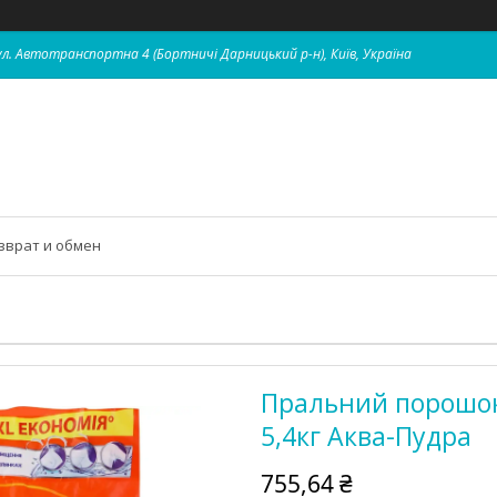
 вул. Автотранспортна 4 (Бортничі Дарницький р-н), Київ, Україна
зврат и обмен
Пральний порошок 
5,4кг Аква-Пудра
755,64 ₴