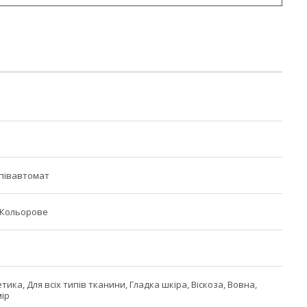
півавтомат
, Кольорове
тика, Для всіх типів тканини, Гладка шкіра, Віскоза, Вовна,
ір