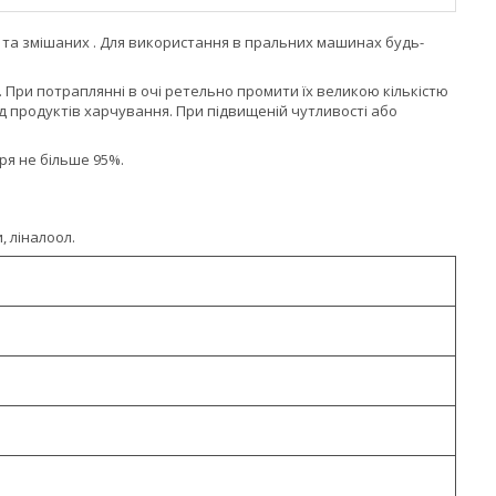
та змішаних . Для використання в пральних машинах будь-
. При потраплянні в очі ретельно промити їх великою кількістю
ід продуктів харчування. При підвищеній чутливості або
тря не більше 95%.
, ліналоол.