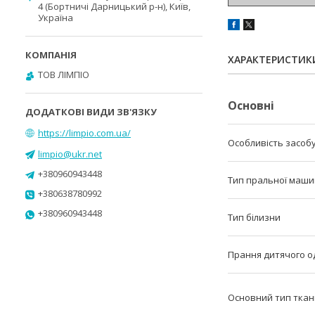
4 (Бортничі Дарницький р-н), Київ,
Україна
ХАРАКТЕРИСТИК
ТОВ ЛІМПІО
Основні
https://limpio.com.ua/
Особливість засоб
limpio@ukr.net
+380960943448
Тип пральної маш
+380638780992
+380960943448
Тип білизни
Прання дитячого о
Основний тип тка