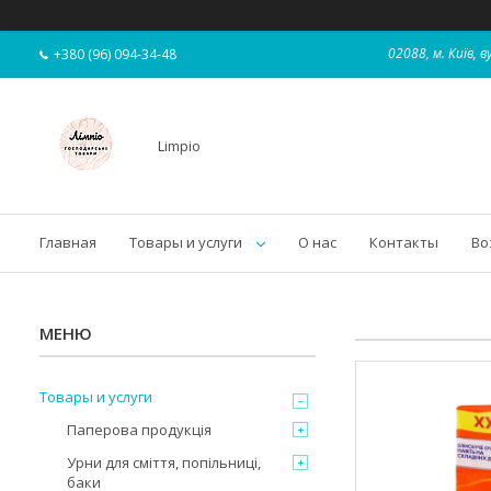
02088, м. Київ,
+380 (96) 094-34-48
Limpio
Главная
Товары и услуги
О нас
Контакты
Во
Товары и услуги
Паперова продукція
Урни для сміття, попільниці,
баки