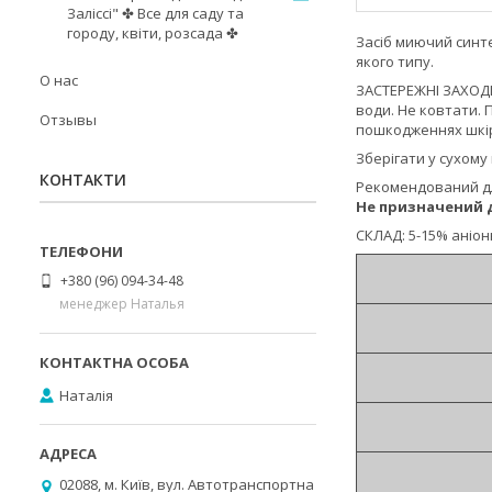
Заліссі" ✤ Все для саду та
городу, квіти, розсада ✤
Засіб миючий синт
якого типу.
О нас
ЗАСТЕРЕЖНІ ЗАХОДИ:
води. Не ковтати. 
Отзывы
пошкодженнях шкір
Зберігати у сухому
КОНТАКТИ
Рекомендований для
Не призначений д
СКЛАД: 5-15% аніон
+380 (96) 094-34-48
менеджер Наталья
Наталія
02088, м. Київ, вул. Автотранспортна