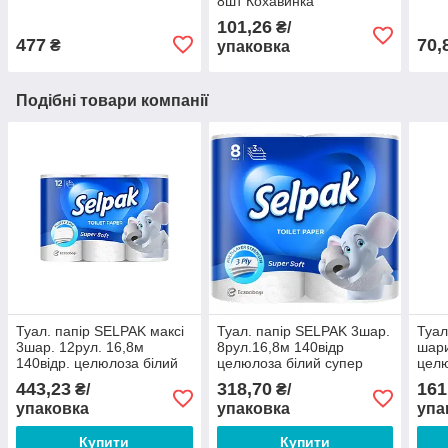
8шт Кохавинка
101,26
₴/
477
70,
₴
упаковка
Подібні товари компанії
Туал. папір SELPAK максі
Туал. папір SELPAK 3шар.
Туал
3шар. 12рул. 16,8м
8рул.16,8м 140відр
шари
140відр. целюлоза білий
целюлоза білий супер
целю
443,23
318,70
161
₴/
₴/
упаковка
упаковка
упа
Купити
Купити