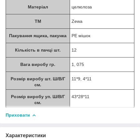
Матеріал
целюлоза
ТМ
Zewa
Пакування ящика, пакунка
PE мішок
Кількість в пачці шт.
12
Вага виробу гр.
1, 075
Розмір виробу шт. Ш/В/Г
11*9, 4*11
см.
Розмір виробу уп. Ш/В/Г
43*28*11
см.
Приховати
Характеристики