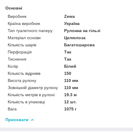
Основні
Виробник
Zewa
Країна виробник
Україна
Тип туалетного паперу
Рулонна на гільзі
Матеріал основи
Целюлоза
Кількість шарів
Багатошарова
Перфорація
Так
Тиснення
Так
Колір
Білий
Кількість відривів
150
Висота рулону
110 мм
Зовнішній діаметр рулону
110 мм
Кількість метрів в рулоні
19.3 м
Кількість в упаковці
12 шт.
Вага
1075 г
Приховати