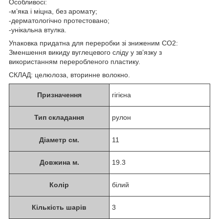
Особливосі:
-м’яка і міцна, без аромату;
-дерматологічно протестовано;
-унікальна втулка.
Упаковка придатна для переробки зі зниженим СО2:
Зменшення викиду вуглецевого сліду у зв’язку з
використанням переробленого пластику.
СКЛАД: целюлоза, вторинне волокно.
Призначення
гігієна
Тип складання
рулон
Діаметр см.
11
Довжина м.
19.3
Колір
білий
Кількість шарів
3