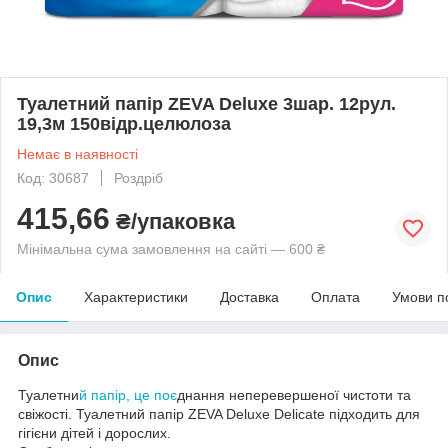
Туалетний папір ZEVA Deluxe 3шар. 12рул.
19,3м 150відр.целюлоза
Немає в наявності
Код: 30687
Роздріб
415,66
₴/упаковка
Мінімальна сума замовлення на сайті — 600 ₴
Опис
Характеристики
Доставка
Оплата
Умови п
Опис
Туалетни
й папір, це поє
днання неперевершеної чистоти та
свіжості. Туалетний папір ZEVA Deluxe Delicate підходить для
гігієни дітей і дорослих.