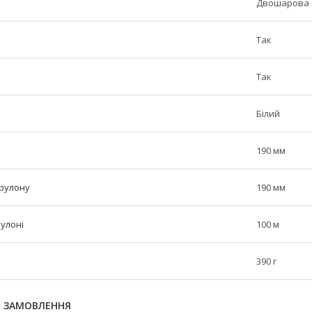
Двошарова
Так
Так
Білий
190 мм
 рулону
190 мм
рулоні
100 м
390 г
Я ЗАМОВЛЕННЯ