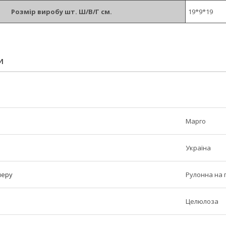
Розмір виробу шт. Ш/В/Г см.
19*9*19
И
Марго
Україна
перу
Рулонна на г
Целюлоза