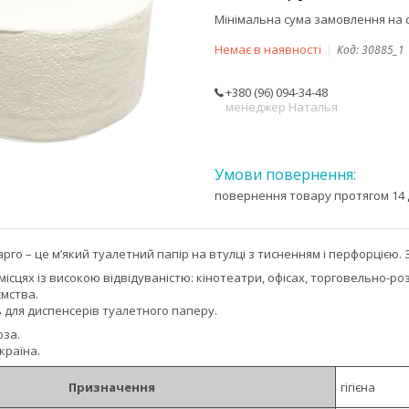
Мінімальна сума замовлення на с
Немає в наявності
Код:
30885_1
+380 (96) 094-34-48
менеджер Наталья
повернення товару протягом 14 
рго – це м’який туалетний папір на втулці з тисненням і перфорцією
ісцях із високою відвідуваністю: кінотеатри, офісах, торговельно-р
ємства.
 для диспенсерів туалетного паперу.
оза.
країна.
Призначення
гігієна