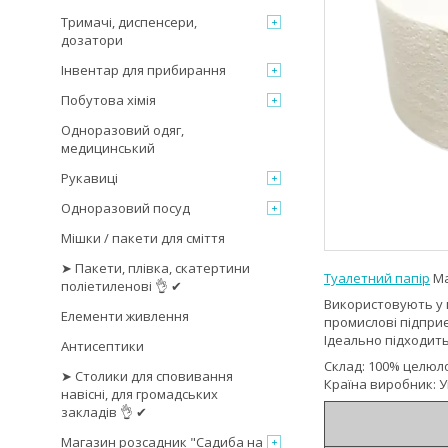
Тримачі, диспенсери,
дозатори
Інвентар для прибирання
Побутова хімія
Одноразовий одяг,
медицинський
Рукавиці
Одноразовий посуд
Мішки / пакети для сміття
➤ Пакети, плівка, скатертини
Туалетний папір
Ма
поліетиленові 👌 ✔
Використовують у м
Елементи живлення
промислові підпри
Ідеально підходить
Антисептики
Склад: 100% целюл
➤ Столики для сповивання
Країна виробник: У
навісні, для громадських
закладів 👌 ✔
Магазин розсадник "Садиба на