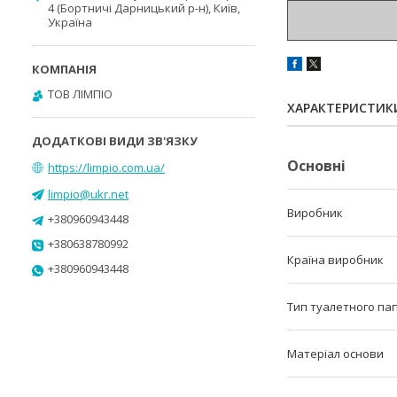
4 (Бортничі Дарницький р-н), Київ,
Україна
ТОВ ЛІМПІО
ХАРАКТЕРИСТИК
Основні
https://limpio.com.ua/
limpio@ukr.net
Виробник
+380960943448
+380638780992
Країна виробник
+380960943448
Тип туалетного па
Матеріал основи