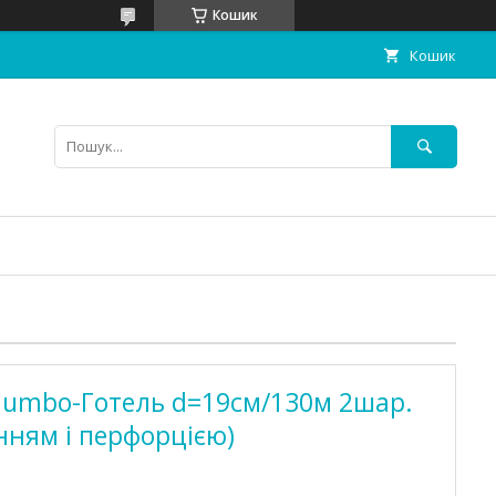
Кошик
Кошик
 Jumbo-Готель d=19см/130м 2шар.
нням і перфорцією)