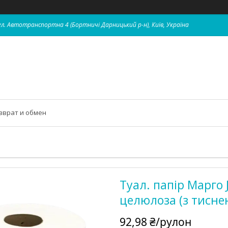
 вул. Автотранспортна 4 (Бортничі Дарницький р-н), Київ, Україна
зврат и обмен
Туал. папір Марго
целюлоза (з тисне
92,98 ₴/рулон