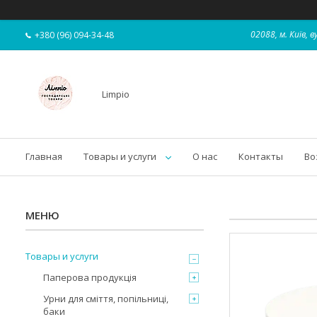
02088, м. Київ,
+380 (96) 094-34-48
Limpio
Главная
Товары и услуги
О нас
Контакты
Во
Товары и услуги
Паперова продукція
Урни для сміття, попільниці,
баки