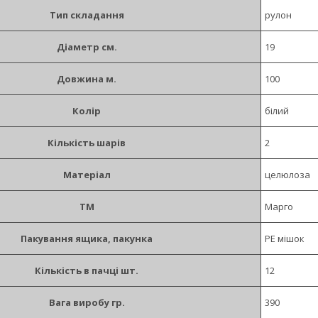
Тип складання
рулон
Діаметр см.
19
Довжина м.
100
Колір
білий
Кількість шарів
2
Матеріал
целюлоза
ТМ
Марго
Пакування ящика, пакунка
PE мішок
Кількість в пачці шт.
12
Вага виробу гр.
390