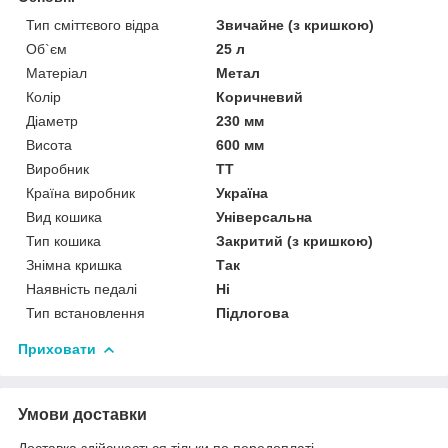
Тип сміттєвого відра
Звичайне (з кришкою)
Об`єм
25 л
Матеріал
Метал
Колір
Коричневий
Діаметр
230 мм
Висота
600 мм
Виробник
ТТ
Країна виробник
Україна
Вид кошика
Універсальна
Тип кошика
Закритий (з кришкою)
Знімна кришка
Так
Наявність педалі
Ні
Тип встановлення
Підлогова
Приховати
Умови доставки
Доставка здійснюється тільки по передоплаті.