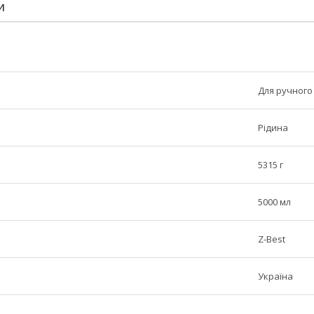
И
Для ручного
Рідина
5315 г
5000 мл
Z-Best
Україна