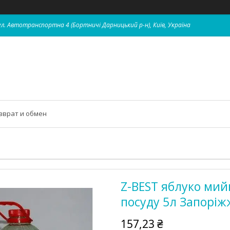
 вул. Автотранспортна 4 (Бортничі Дарницький р-н), Київ, Україна
зврат и обмен
Z-BEST яблуко мийн
посуду 5л Запоріж
157,23 ₴