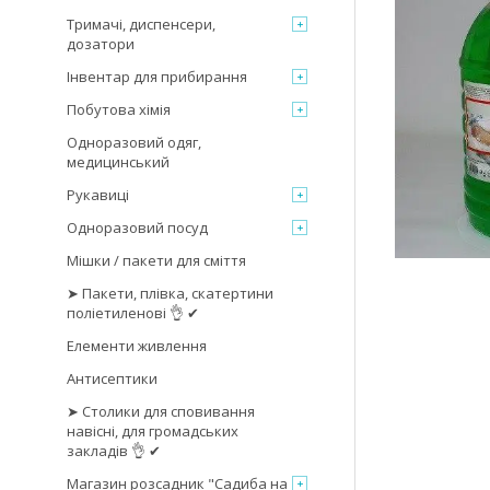
Тримачі, диспенсери,
дозатори
Інвентар для прибирання
Побутова хімія
Одноразовий одяг,
медицинський
Рукавиці
Одноразовий посуд
Мішки / пакети для сміття
➤ Пакети, плівка, скатертини
поліетиленові 👌 ✔
Елементи живлення
Антисептики
➤ Столики для сповивання
навісні, для громадських
закладів 👌 ✔
Магазин розсадник "Садиба на