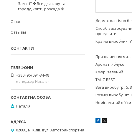
Заліссі" ✤ Все для саду та
городу, квіти, розсада ✤
Дерматологічно без
О нас
Спосіб застосуван
Отзывы
просушити.
Країна виробник: У
КОНТАКТИ
Призначення: митт
Аромат: яблуко
Колір: зелений
+380 (96) 094-34-48
ТМ: Z-BEST
менеджер Наталья
Вага виробу гр.: 5, 
Розмір виробу шт. Ш
Номінальний об'єм м
Наталія
02088, м. Київ, вул. Автотранспортна