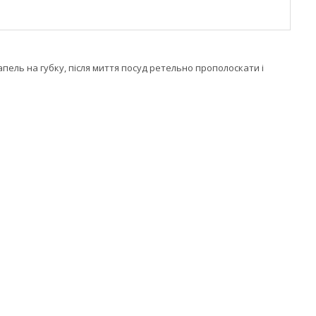
апель на губку, після миття посуд ретельно прополоскати і