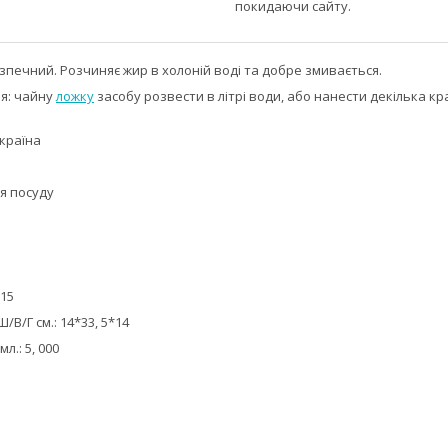
покидаючи сайту.
печний. Розчиняє жир в холоній воді та добре змивається.
ня: чайну
ложку
засобу розвести в літрі води, або нанести декілька кр
країна
я посуду
315
/В/Г см.: 14*33, 5*14
л.: 5, 000