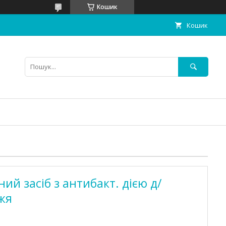
Кошик
Кошик
ий засіб з антибакт. дією д/
жя