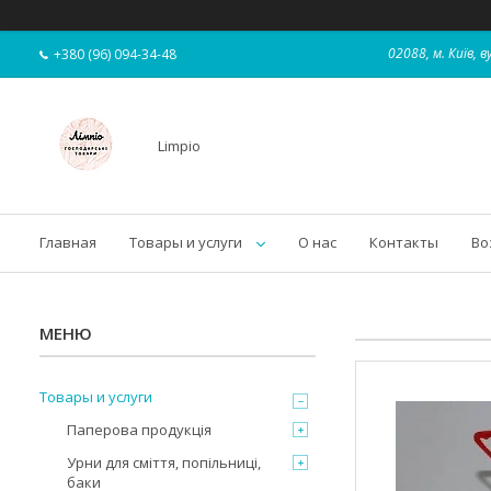
02088, м. Київ,
+380 (96) 094-34-48
Limpio
Главная
Товары и услуги
О нас
Контакты
Во
Товары и услуги
Паперова продукція
Урни для сміття, попільниці,
баки